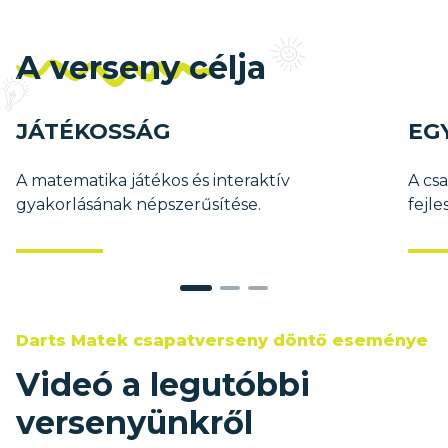
A verseny c
élja
JÁTÉKOSSÁG
EG
A matematika játékos és interaktív
A cs
gyakorlásának népszerűsítése.
fejle
Darts Matek csapatverseny döntő eseménye
Videó a
legutóbbi
versenyünkről