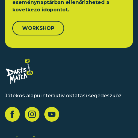
eseménynaptárban ellenőrizheted a
következő időpontot.
WORKSHOP
Játékos alapú interaktív oktatási segédeszköz